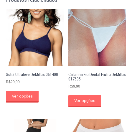
Sutiã Ultraleve DeMillus 061400
Calcinha Fio Dental Frufru DeMillus
017605
R$
29,99
R$
9,90
Ver opções
Ver opções