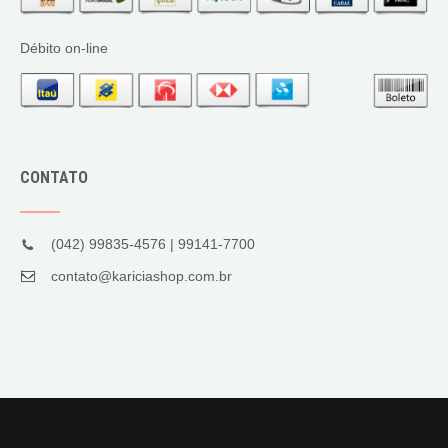
Débito on-line
CONTATO
(042) 99835-4576 | 99141-7700
contato@kariciashop.com.br