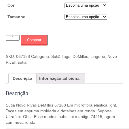
Cor
Tamanho
Sutiã
Comprar
Novo
Rivali
DeMillus
SKU:
067188
Categoria:
Sutiã
Tags:
DeMillus
,
Lingerie
,
Novo
067188
Rivali
,
sutiã
quantidade
Descrição
Informação adicional
Descrição
Sutiã Novo Rivali DeMillus 67188 Em microfibra elástica light.
Taças em espuma moldada e detalhes em renda. Suporte
Ultraflex. Obs.: Esse modelo substitui o antigo 74215, agora
com nova renda.