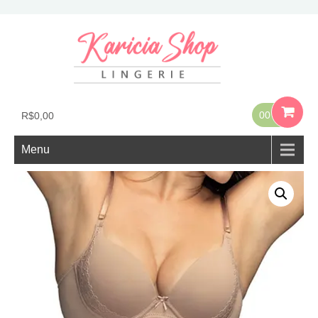
00
R$
0,00
Menu