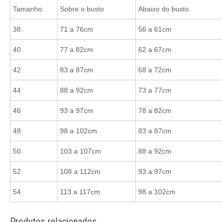
Tamanho
Sobre o busto
Abaixo do busto
38
71 a 76cm
56 a 61cm
40
77 a 82cm
62 a 67cm
42
83 a 87cm
68 a 72cm
44
88 a 92cm
73 a 77cm
46
93 a 97cm
78 a 82cm
48
98 a 102cm
83 a 87cm
50
103 a 107cm
88 a 92cm
52
108 a 112cm
93 a 97cm
54
113 a 117cm
98 a 102cm
Produtos relacionados