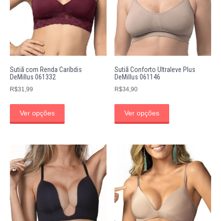
Sutiã com Renda Caríbdis
Sutiã Conforto Ultraleve Plus
DeMillus 061332
DeMillus 061146
R$
31,99
R$
34,90
Ver opções
Ver opções