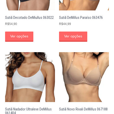
Sutiã Decotado DeMiullus 063022
Sutiã DeMillus Paraíso 063476
R$
54,90
R$
44,99
Ver opções
Ver opções
Sutiã Nadador Ultraleve DeMillus
Sutiã Novo Rivali DeMillus 067188
061404