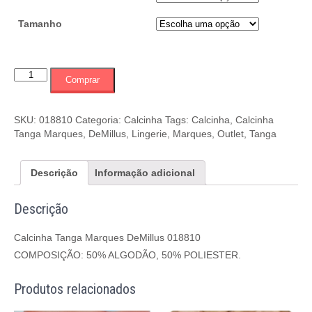
Tamanho
Calcinha
Comprar
Tanga
Marques
DeMillus
SKU:
018810
Categoria:
Calcinha
Tags:
Calcinha
,
Calcinha
018810
Tanga Marques
,
DeMillus
,
Lingerie
,
Marques
,
Outlet
,
Tanga
quantidade
Descrição
Informação adicional
Descrição
Calcinha Tanga Marques DeMillus 018810
COMPOSIÇÃO: 50% ALGODÃO, 50% POLIESTER.
Produtos relacionados