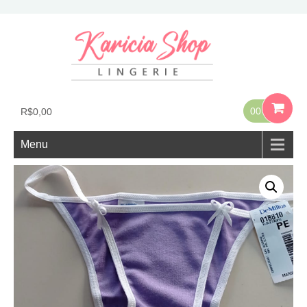
00
R$
0,00
Menu